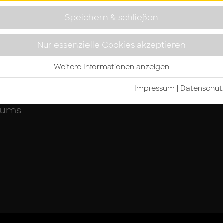
Speichern & schließen
Nur essenzielle Cookies akzeptieren
über
Weitere Informationen anzeigen
ektur,
Impressum
|
Da­ten­schutz
äude
 ums