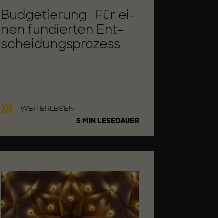
Bud­ge­tie­rung | Für ei­
nen fun­dier­ten Ent­
schei­dungs­pro­zess
B
WEITERLESEN
U
5 MIN LESEDAUER
D
G
E
T
I
E
R
U
N