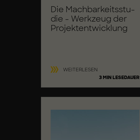
Die Mach­bar­keits­stu­
die - Werk­zeug der
Pro­jekt­ent­wick­lung
M
WEITERLESEN
A
3 MIN LESEDAUER
C
H
B
A
R
K
E
I
T