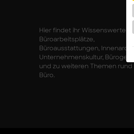
Hier findet ihr Wissenswertes 
Büroarbeitsplätze,
Büroausstattungen, Innenarchit
Unternehmenskultur, Bürogeb
und zu weiteren Themen rund
Büro.