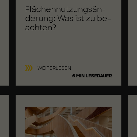
Flä­chen­nut­zungs­än­
de­rung: Was ist zu be­
ach­ten?
F
WEITERLESEN
L
6 MIN LESEDAUER
Ä
C
H
E
N
N
U
T
Z