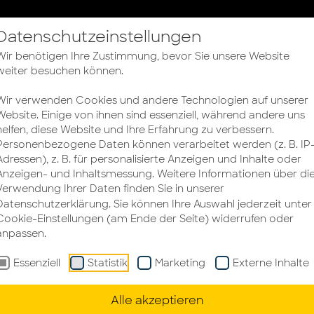
Datenschutzeinstellungen
Bürokonzepte
Büroplanung
Büroeinrichtun
Wir benötigen Ihre Zustimmung, bevor Sie unsere Website
weiter besuchen können.
Wir verwenden Cookies und andere Technologien auf unserer
Website. Einige von ihnen sind essenziell, während andere uns
helfen, diese Website und Ihre Erfahrung zu verbessern.
Personenbezogene Daten können verarbeitet werden (z. B. IP
Adressen), z. B. für personalisierte Anzeigen und Inhalte oder
Anzeigen- und Inhaltsmessung. Weitere Informationen über di
Verwendung Ihrer Daten finden Sie in unserer
ALLO
Datenschutzerklärung
. Sie können Ihre Auswahl jederzeit unter
Cookie-Einstellungen (am Ende der Seite) widerrufen oder
anpassen.
 BLOG
Essenziell
Statistik
Marketing
Externe Inhalte
Alle akzeptieren