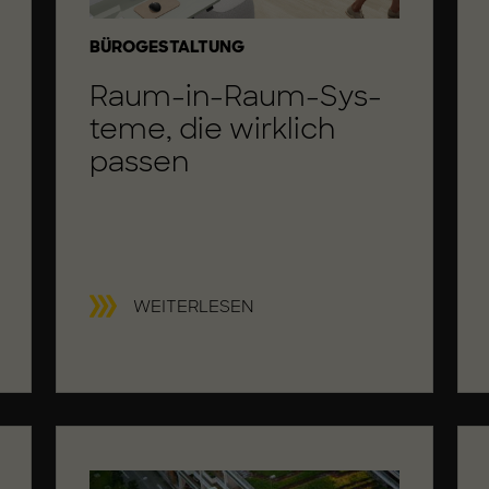
KATEGORIE
BÜROGESTALTUNG
Raum-in-Raum-Sys­
te­me, die wirk­lich
pas­sen
R
WEITERLESEN
A
U
M
-
I
N
-