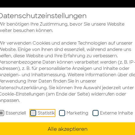
bel
Datenschutzeinstellungen
Bürokonzepte
Büroplanung
Büroeinrichtun
Wir benötigen Ihre Zustimmung, bevor Sie unsere Website
weiter besuchen können.
brück
Wir verwenden Cookies und andere Technologien auf unserer
Website. Einige von ihnen sind essenziell, während andere uns
helfen, diese Website und Ihre Erfahrung zu verbessern.
Personenbezogene Daten können verarbeitet werden (z. B. IP
Adressen), z. B. für personalisierte Anzeigen und Inhalte oder
Anzeigen- und Inhaltsmessung. Weitere Informationen über di
Verwendung Ihrer Daten finden Sie in unserer
Datenschutzerklärung
. Sie können Ihre Auswahl jederzeit unter
Cookie-Einstellungen (am Ende der Seite) widerrufen oder
anpassen.
Essenziell
Statistik
Marketing
Externe Inhalte
Alle akzeptieren