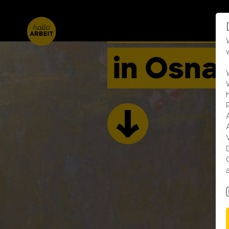
Büromö
in Osna