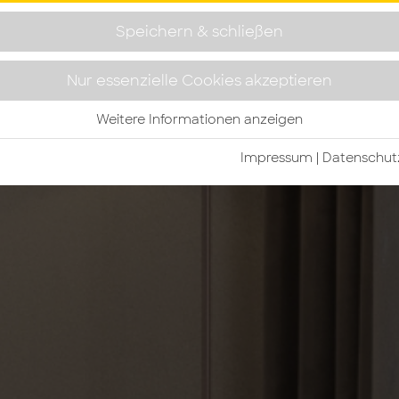
Speichern & schließen
Nur essenzielle Cookies akzeptieren
Weitere Informationen anzeigen
Impressum
|
Da­ten­schutz