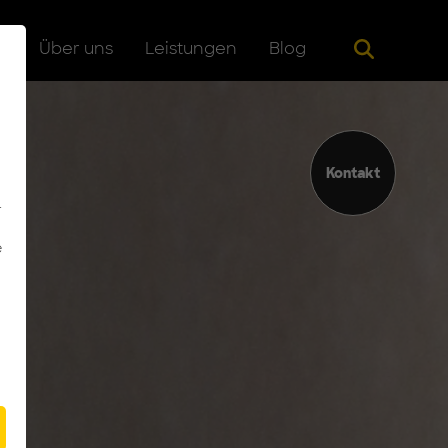
Suche
g
Über uns
Leistungen
Blog
Kontakt
-
e