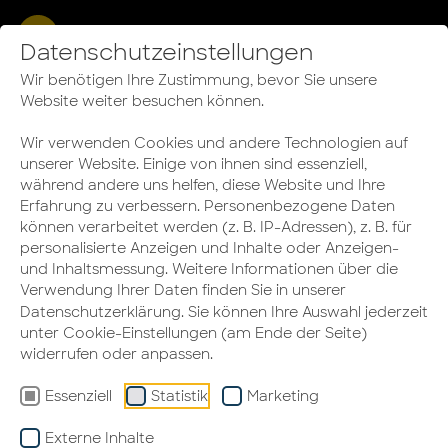
Datenschutzeinstellungen
Wir benötigen Ihre Zustimmung, bevor Sie unsere
Website weiter besuchen können.
Wir verwenden Cookies und andere Technologien auf
Planung von HALLO ARBEIT
unserer Website. Einige von ihnen sind essenziell,
während andere uns helfen, diese Website und Ihre
Erfahrung zu verbessern. Personenbezogene Daten
Eure Bürovision - von
können verarbeitet werden (z. B. IP-Adressen), z. B. für
unseren
personalisierte Anzeigen und Inhalte oder Anzeigen-
und Inhaltsmessung. Weitere Informationen über die
erfahrenen
Verwendung Ihrer Daten finden Sie in unserer
Datenschutzerklärung
. Sie können Ihre Auswahl jederzeit
Innenarchitekten
unter Cookie-Einstellungen (am Ende der Seite)
widerrufen oder anpassen.
perfekt umgesetzt
Essenziell
Statistik
Marketing
Externe Inhalte