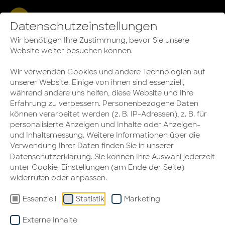
Referenz:
Datenschutzeinstellungen
DWL Döcker und
Wir benötigen Ihre Zustimmung, bevor Sie unsere
Website weiter besuchen können.
Partner
Wir verwenden Cookies und andere Technologien auf
realisiert vom
unserer Website. Einige von ihnen sind essenziell,
während andere uns helfen, diese Website und Ihre
HALLO ARBEIT-Partner
Erfahrung zu verbessern. Personenbezogene Daten
können verarbeitet werden (z. B. IP-Adressen), z. B. für
personalisierte Anzeigen und Inhalte oder Anzeigen-
Averes
und Inhaltsmessung. Weitere Informationen über die
Verwendung Ihrer Daten finden Sie in unserer
Datenschutzerklärung
. Sie können Ihre Auswahl jederzeit
unter Cookie-Einstellungen (am Ende der Seite)
widerrufen oder anpassen.
Essenziell
Statistik
Marketing
Externe Inhalte