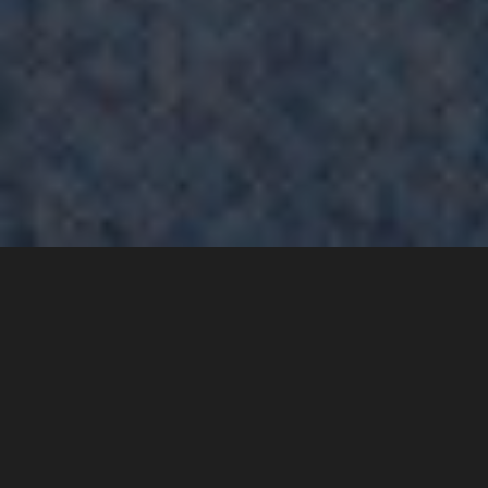
Für PACE Mobility entstand eine
Arbeitswelt, die Markenidentität
und moderne New-Work-
Anforderungen auf einzigartige
Weise verbindet. Das
Gestaltungsthema „Arbeiten