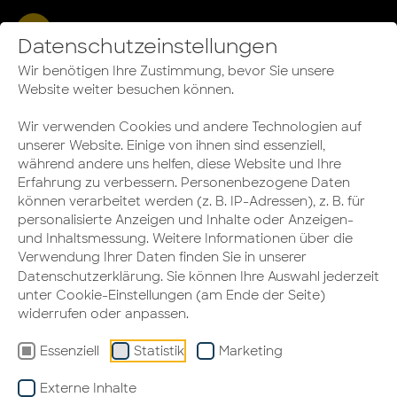
Referenz:
Datenschutzeinstellungen
PACE Mobility GmbH
Wir benötigen Ihre Zustimmung, bevor Sie unsere
Website weiter besuchen können.
realisiert vom HALLO
Wir verwenden Cookies und andere Technologien auf
ARBEIT-Partner
unserer Website. Einige von ihnen sind essenziell,
während andere uns helfen, diese Website und Ihre
Erhardt Bürowelt
Erfahrung zu verbessern. Personenbezogene Daten
können verarbeitet werden (z. B. IP-Adressen), z. B. für
personalisierte Anzeigen und Inhalte oder Anzeigen-
und Inhaltsmessung. Weitere Informationen über die
Verwendung Ihrer Daten finden Sie in unserer
Datenschutzerklärung
. Sie können Ihre Auswahl jederzeit
unter Cookie-Einstellungen (am Ende der Seite)
widerrufen oder anpassen.
Essenziell
Statistik
Marketing
Externe Inhalte