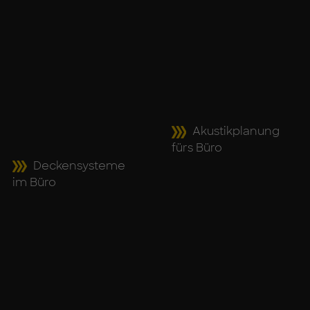
Akus­tik­pla­nung
fürs Büro
De­cken­sys­te­me
im Büro