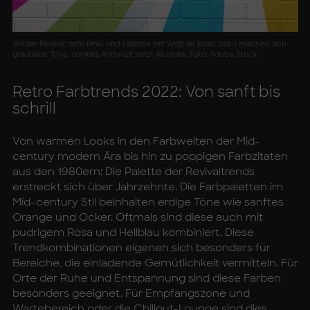
1980er Revival: tiefe Pink- und Lilatöne mit Weiß als Basis. Dazu mischen sich
graublaue Töne, dunkles Anthrazit setzt Akzente. Foto: Adobe Stock
Re­tro Farb­trends 2022: Von sanft bis
schrill
Von warmen Looks in den Farbwelten der Mid-
century modern Ära bis hin zu poppigen Farbzitaten
aus den 1980ern: Die Palette der Revivaltrends
erstreckt sich über Jahrzehnte. Die Farbpaletten im
Mid-century Stil beinhalten erdige Töne wie sanftes
Orange und Ocker. Oftmals sind diese auch mit
pudrigem Rosa und Hellblau kombiniert. Diese
Trendkombinationen eigenen sich besonders für
Bereiche, die einladende Gemütlichkeit vermitteln. Für
Orte der Ruhe und Entspannung sind diese Farben
besonders geeignet. Für Empfangszone und
Wartebereich oder die Chillout-Lounge sind dies