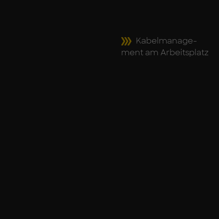
Ka­bel­ma­nage­
ment am Ar­beits­platz