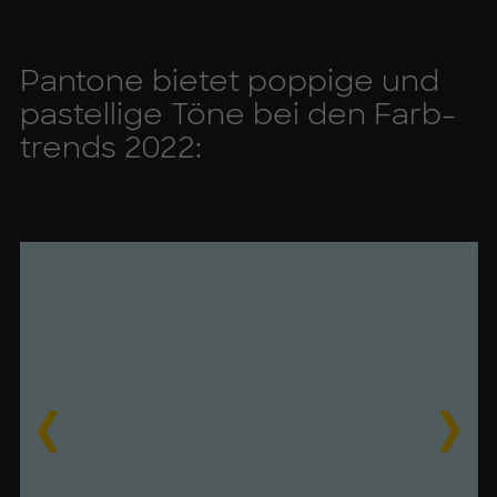
Pan­to­ne bie­tet pop­pi­ge und
pas­tel­li­ge Töne bei den Farb­
trends 2022: