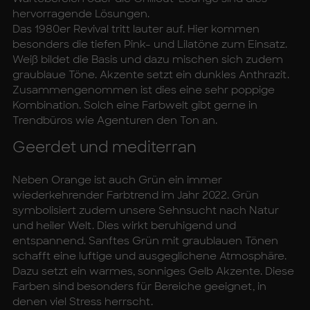
hervorragende Lösungen.
Das 1980er Revival tritt lauter auf. Hier kommen
besonders die tiefen Pink- und Lilatöne zum Einsatz.
Weiß bildet die Basis und dazu mischen sich zudem
graublaue Töne. Akzente setzt ein dunkles Anthrazit.
Zusammengenommen ist dies eine sehr poppige
Kombination. Solch eine Farbwelt gibt gerne in
Trendbüros wie Agenturen den Ton an.
Ge­er­det und me­di­ter­ran
Neben Orange ist auch Grün ein immer
wiederkehrender Farbtrend im Jahr 2022. Grün
symbolisiert zudem unsere Sehnsucht nach Natur
und heiler Welt. Dies wirkt beruhigend und
entspannend. Sanftes Grün mit graublauen Tönen
schafft eine luftige und ausgeglichene Atmosphäre.
Dazu setzt ein warmes, sonniges Gelb Akzente. Diese
Farben sind besonders für Bereiche geeignet, in
denen viel Stress herrscht.