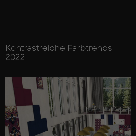
Kon­trast­rei­che Farb­trends
2022