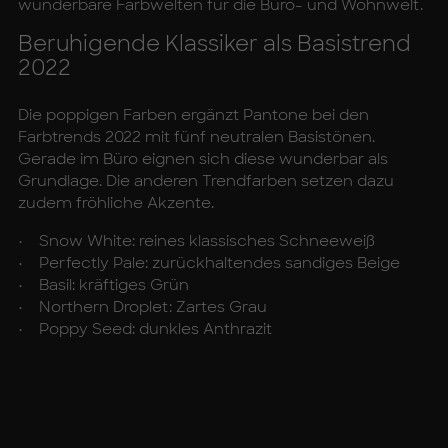
wunderbare Farbwelten für die Büro- und Wohnwelt.
Be­ru­hi­gen­de Klas­si­ker als Ba­sis­t­rend
2022
Die poppigen Farben ergänzt Pantone bei den
Farbtrends 2022 mit fünf neutralen Basistönen.
Gerade im Büro eignen sich diese wunderbar als
Grundlage. Die anderen Trendfarben setzen dazu
zudem fröhliche Akzente.
• Snow White: reines klassisches Schneeweiß
• Perfectly Pale: zurückhaltendes sandiges Beige
• Basil: kräftiges Grün
• Northern Droplet: Zartes Grau
• Poppy Seed: dunkles Anthrazit