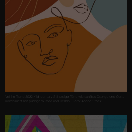
Voll im Trend 2022 Mid-century Stil: erdige Töne wie sanftes Orange und Ocker
kombiniert mit pudrigem Rosa und Hellblau. Foto: Adobe Stock