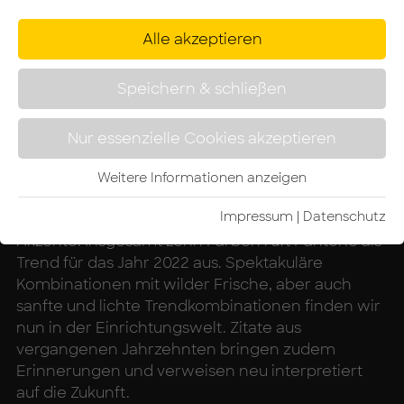
Alle akzeptieren
Speichern & schließen
Nur essenzielle Cookies akzeptieren
Trendfarben 2022 Pink und Rot. Planung: HALLO ARBEIT
Weitere Informationen anzeigen
Impressum
|
Da­ten­schutz­
Die Farbtrends 2022 bringen überraschende
Akzente. Insgesamt zehn Farben ruft Pantone als
Trend für das Jahr 2022 aus. Spektakuläre
Kombinationen mit wilder Frische, aber auch
sanfte und lichte Trendkombinationen finden wir
nun in der Einrichtungswelt. Zitate aus
vergangenen Jahrzehnten bringen zudem
Erinnerungen und verweisen neu interpretiert
auf die Zukunft.