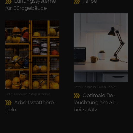
Lüf­tungs­sys­te­me
Far­be
für Bü­ro­ge­bäu­de
Foto: Unsplash / Rich Tervet
Foto: Unsplash / Pop & Zebra
Op­ti­ma­le Be­
Ar­beits­stät­ten­re­
leuch­tung am Ar­
geln
beits­platz