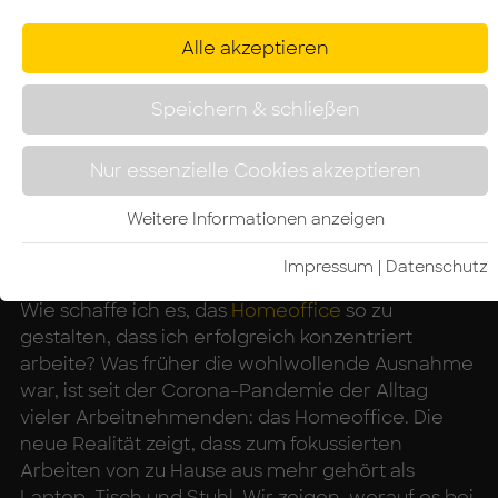
Alle akzeptieren
Speichern & schließen
Nur essenzielle Cookies akzeptieren
Weitere Informationen anzeigen
Foto: HALLO ARBEIT
Impressum
|
Da­ten­schutz­
Wie schaffe ich es, das
Homeoffice
so zu
gestalten, dass ich erfolgreich konzentriert
arbeite? Was früher die wohlwollende Ausnahme
war, ist seit der Corona-Pandemie der Alltag
vieler Arbeitnehmenden: das Homeoffice. Die
neue Realität zeigt, dass zum fokussierten
Arbeiten von zu Hause aus mehr gehört als
Laptop, Tisch und Stuhl. Wir zeigen, worauf es bei