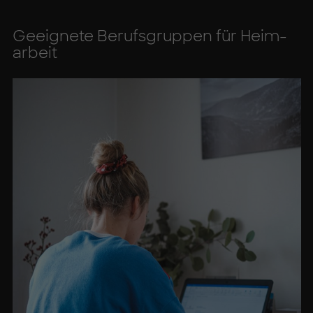
Ge­eig­ne­te Be­rufs­grup­pen für Heim­
ar­beit