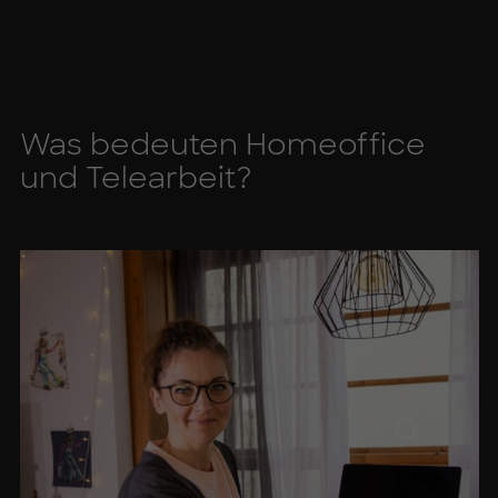
Was be­deu­ten Ho­me­of­fice
und Te­le­ar­beit?