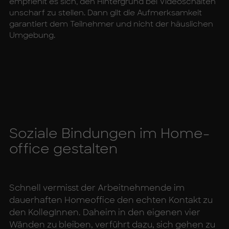
empfiehlt es sich, den Hintergrund bei Videoschalten
unscharf zu stellen. Dann gilt die Aufmerksamkeit
garantiert dem Teilnehmer und nicht der häuslichen
Umgebung.
So­zia­le Bin­dun­gen im Ho­me­
of­fice ge­stal­ten
Schnell vermisst der Arbeitnehmende im
dauerhaften Homeoffice den echten Kontakt zu
den KollegInnen. Daheim in den eigenen vier
Wänden zu bleiben, verführt dazu, sich gehen zu