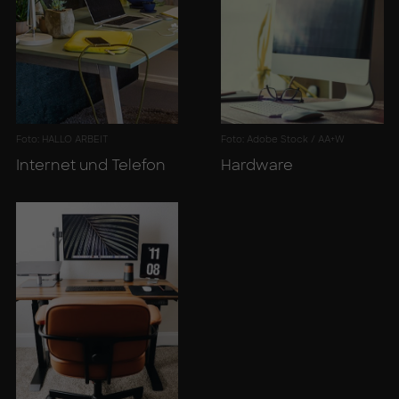
Foto: HALLO ARBEIT
Foto: Adobe Stock / AA+W
In­ter­net und Te­le­fon
Hard­ware