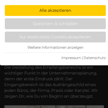
Alle akzeptieren
Speichern & schließen
Nur essenzielle Cookies akzeptieren
Weitere Informationen anzeigen
Empfang mit dahinterliegendem Arbeitsplatz. Planung: HALLO ARBEIT
Impressum
|
Da­ten­schutz­
Die Gestaltung des Empfangsbereichs ist ein
wichtiger Punkt in der Unternehmensplanung,
denn der erste Eindruck zählt. Der
Eingangsbereich ist das Aushängeschild eines
jeden Büros, der Firma, Praxis oder Kanzlei. Wir
zeigen Dir, wie Du von Beginn an überzeugst.