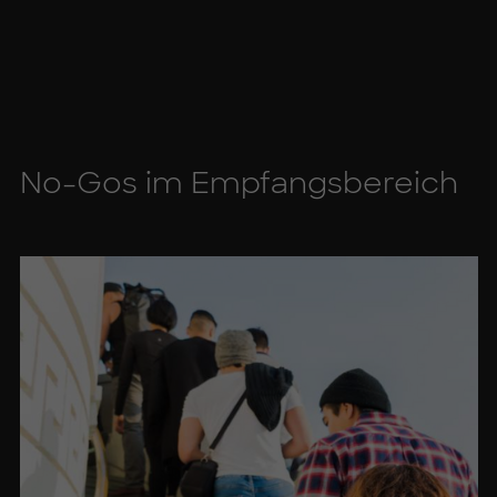
No-Gos im Emp­fangs­be­reich