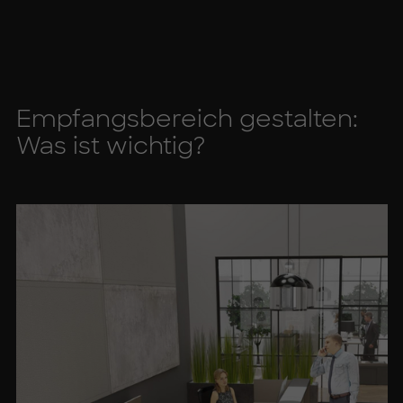
Emp­fangs­be­reich ge­stal­ten:
Was ist wich­tig?