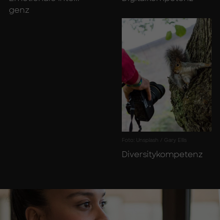
genz
Foto: Unsplash / Gary Ellis
Di­ver­si­ty­kom­pe­tenz