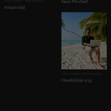
Foto: Unsplash / Kelly Sikkema
New Mind­set
Krea­ti­vi­tät
Foto: Unsplash / Kemal Esensoy
Fle­xi­bi­li­sie­rung