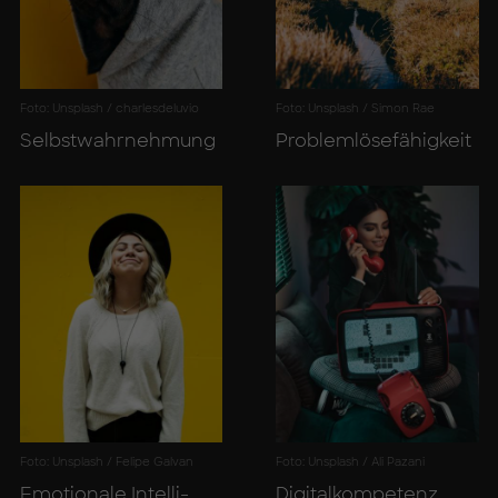
Foto: Unsplash / charlesdeluvio
Foto: Unsplash / Simon Rae
Selbst­wahr­neh­mung
Pro­blem­lö­se­fä­hig­keit
Foto: Unsplash / Felipe Galvan
Foto: Unsplash / Ali Pazani
Emo­tio­na­le In­tel­li­
Di­gi­tal­kom­pe­tenz