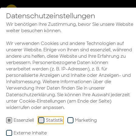
GE­FRAG­TE SOFT
Datenschutzeinstellungen
Wir benötigen Ihre Zustimmung, bevor Sie unsere Website
SKILLS FÜR NEW
weiter besuchen können.
WORK, HY­BRI­DE
Wir verwenden Cookies und andere Technologien auf
unserer Website. Einige von ihnen sind essenziell, während
AR­BEIT & HO­ME­
andere uns helfen, diese Website und Ihre Erfahrung zu
verbessern. Personenbezogene Daten können
OF­FICE
verarbeitet werden (z. B. IP-Adressen), z. B. für
personalisierte Anzeigen und Inhalte oder Anzeigen- und
Inhaltsmessung. Weitere Informationen über die
Verwendung Ihrer Daten finden Sie in unserer
Datenschutzerklärung
. Sie können Ihre Auswahl jederzeit
unter Cookie-Einstellungen (am Ende der Seite)
widerrufen oder anpassen.
Essenziell
Statistik
Marketing
Externe Inhalte