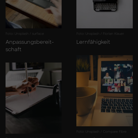
Foto: Unsplash / surface
Foto: Unsplash / Florian Klauer
An­pas­sungs­be­reit­
Lern­fä­hig­keit
schaft
Foto: Unsplash / Compare Fibre