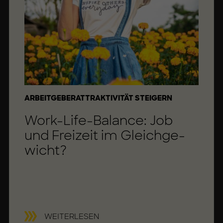
N
KATEGORIE
ARBEITGEBERATTRAKTIVITÄT STEIGERN
Work-Life-Ba­lan­ce: Job
und Frei­zeit im Gleich­ge­
wicht?
W
WEITERLESEN