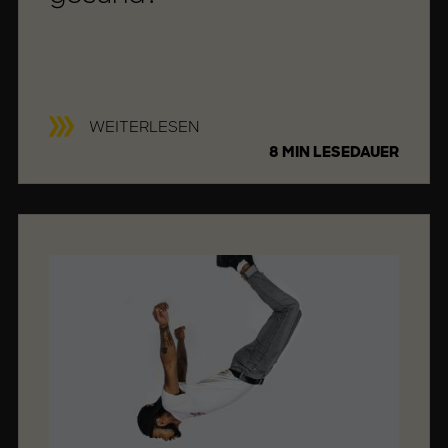
P
WEITERLESEN
S
8 MIN LESEDAUER
Y
C
H
I
S
C
H
E
S
W
O
H
L