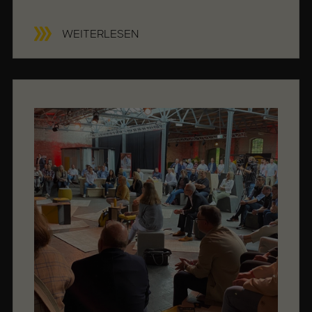
B
WEITERLESEN
I
L
D
S
C
H
I
R
M
A
U
S
,
B
E
W
E
G