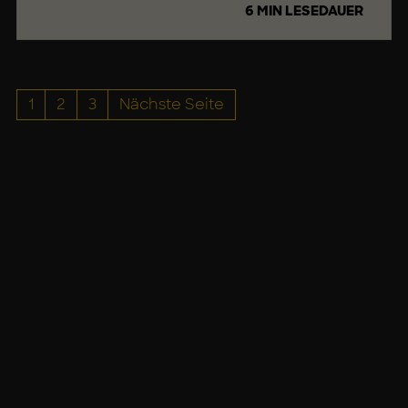
O
6 MIN LESEDAUER
R
K
L
I
1
2
3
Nächste Seite
F
E
B
A
L
A
N
C
E