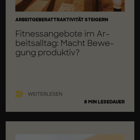
KATEGORIE
ARBEITGEBERATTRAKTIVITÄT STEIGERN
Fit­ness­an­ge­bo­te im Ar­
beits­all­tag: Macht Be­we­
gung pro­duk­tiv?
F
WEITERLESEN
I
8 MIN LESEDAUER
T
N
E
S
S