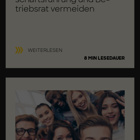
triebs­rat ver­mei­den
G
WEITERLESEN
E
8 MIN LESEDAUER
S
C
H
Ä
F
T
S
F
Ü
H
R
U