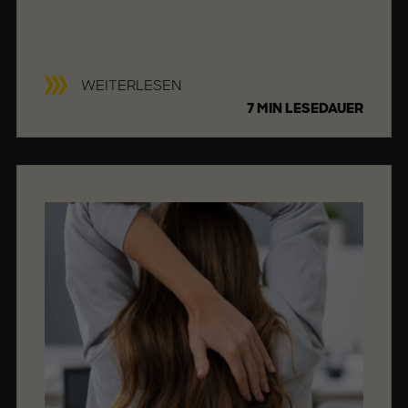
B
WEITERLESEN
E
7 MIN LESEDAUER
W
E
G
U
N
G