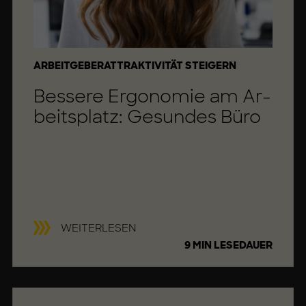
KATEGORIE
ARBEITGEBERATTRAKTIVITÄT STEIGERN
Bes­se­re Er­go­no­mie am Ar­
beits­platz: Ge­sun­des Büro
E
WEITERLESEN
R
9 MIN LESEDAUER
G
O
N
O