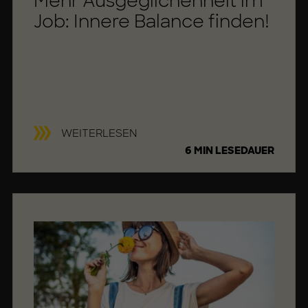
Mehr Aus­ge­gli­chen­heit im
Job: In­ne­re Ba­lan­ce fin­den!
B
WEITERLESEN
A
6 MIN LESEDAUER
L
A
N
C
E
F
I
N
D
E